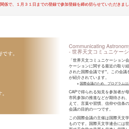
関係で、１月３１日までの登録で参加登録を締め切らせていただきまし
Communicating Astronomy 
- 世界天文コミュニケーシ
「世界天文コミュニケーション会
ケーションに関する最近の取り組
※
された国際会議です
。この会議
が紹介されています。
※
国際会議のため、プログラムは
CAPで得られる知見を参加者が
市民参加の推進などが期待され
えて、言葉や習慣、信仰や信条
会議の目的の一つです。
この国際会議の主催は国際天文学連合コミッ
ものです。国際天文学連合には世界
面で天文学の発展を促進し保障