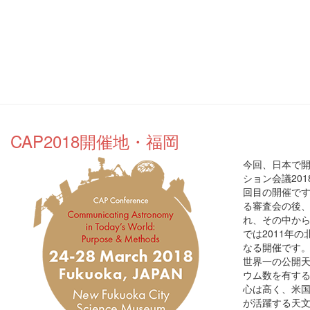
CAP2018開催地・福岡
今回、日本で
ション会議201
回目の開催です
る審査会の後
れ、その中か
では2011年
なる開催です
世界一の公開
ウム数を有す
心は高く、米
が活躍する天