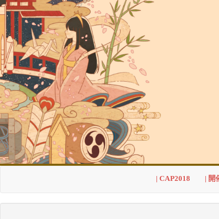
| CAP2018
| 