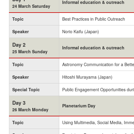
Informal education & outreach
24 March Saturday
Topic
Best Practices in Public Outreach
Speaker
Norio Kaifu (Japan)
Day 2
Informal education & outreach
25 March Sunday
Topic
Astronomy Communication for a Bette
Speaker
Hitoshi Murayama (Japan)
Special Topic
Public Engagement Opportunities duri
Day 3
Planetarium Day
26 March Monday
Topic
Using Multimedia, Social Media, Imm