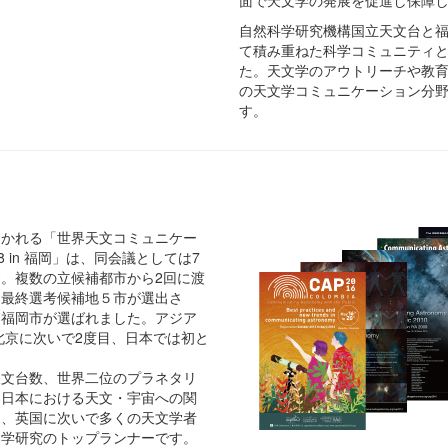
自然科学研究機構国立天文台と
て積み重ねた科学コミュニティと
た。天文学のアウトリーチや教
の天文学コミュニケーション分
す。
開かれる「世界天文コミュニケー
8 in 福岡」は、同会議としては7
。複数の立候補都市から2回に渡
、最終選考候補地５市が選出さ
ら福岡市が選ばれました。アジア
の北京に次いで2度目、日本では初と
。
天文台数、世界二位のプラネタリ
る日本における天文・宇宙への関
国、英国に次いで多くの天文学者
文学研究のトップランナーです。