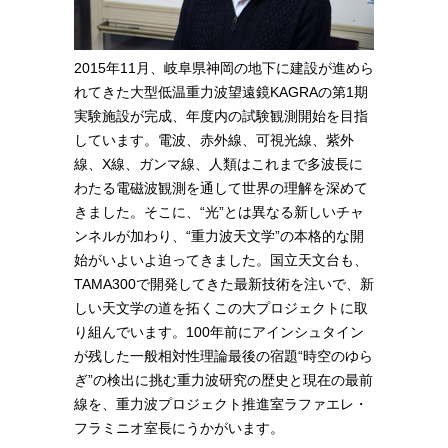
2015年11月、岐阜県神岡の地下に建設が進めら
れてきた大型低温重力波望遠鏡KAGRAの第1期
実験施設が完成、年度内の試験観測開始を目指
しています。電波、赤外線、可視光線、紫外
線、X線、ガンマ線、人類はこれまで多波長に
わたる電磁波観測を通して世界の理解を深めて
きました。そこに、“光”とは異なる新しいチャ
ンネルが加わり、“重力波天文学”の本格的な開
始がいよいよ迫ってきました。国立天文台も、
TAMA300で開発してきた最新技術を注いで、新
しい天文学の道を拓くこの大プロジェクトに取
り組んでいます。100年前にアインシュタイン
が残した一般相対性理論最後の宿題“時空のゆら
ぎ”の検出に挑む重力波研究の歴史と現在の最前
線を、重力波プロジェクト推進室ラファエレ・
フラミニオ室長にうかがいます。