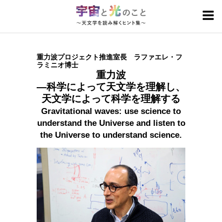
宇宙と光のトピックス
重力波プロジェクト推進室長 ラファエレ・フ
カテゴリ別
基礎
研究成果
人
技術・計画
ラミニオ博士
宇宙の見方
重力波
―科学によって天文学を理解し、
波長別
電波
赤外線
可視光線
天文学によって科学を理解する
紫外線・X線・ガンマ線
Gravitational waves: use science to
understand the Universe and listen to
国際光年とは
国立天文台の国際光年
the Universe to understand science.
このサイトについて