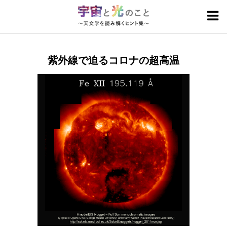
宇宙と光のトピックス
カテゴリ別
紫外線で迫るコロナの超高温
基礎
研究成果
人
技術・計画
宇宙の見方
波長別
電波
赤外線
可視光線
紫外線・X線・ガンマ線
国際光年とは
国立天文台の国際光年
このサイトについて