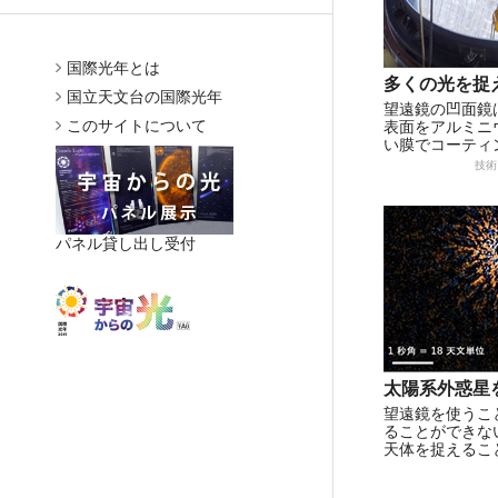
国際光年とは
多くの光を捉
国立天文台の国際光年
望遠鏡の凹面鏡
このサイトについて
表面をアルミニ
い膜でコーティン
技術
パネル貸し出し受付
太陽系外惑星
望遠鏡を使うこ
ることができな
天体を捉えること