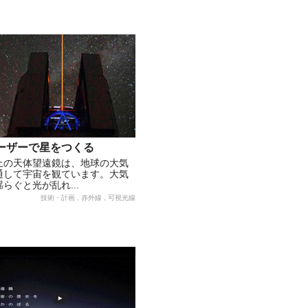
ーザーで星をつくる
上の天体望遠鏡は、地球の大気
通して宇宙を観ています。大気
らぐと光が乱れ...
技術・計画 , 赤外線 , 可視光線