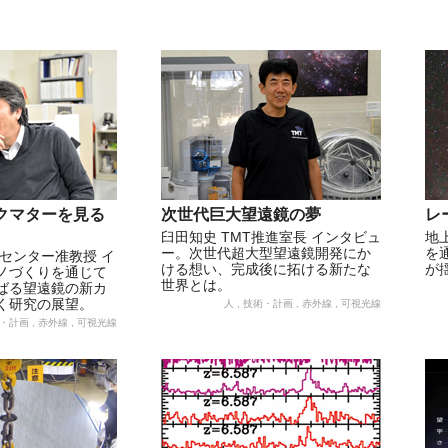
クマターを見る
次世代巨大望遠鏡の夢
レ
臼田知史 TMT推進室長 インタビュ
地
ー。次世代超大型望遠鏡開発にか
を
センター准教授 イ
ける想い、完成後に拓ける新たな
が揺
ノづくりを通じて
世界とは。
ばる望遠鏡の新カ
く研究の展望。
人 , 技術・計画 , 赤外線 , 可視光線
術・計画 , 赤外線 , 可視光線