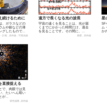
え続けるために
遠方で長くなる光の波長
星
は、ガラスなどの
宇宙の遠くを見ることは、光が届
S
ウムや銀などの薄
くまでにかかった時間だけ、過去
ム
グしたもので...
を見ることです。その間に、...
か
・計画 , 赤外線 , 可視光線
基礎 , 赤外線
を直接捉える
とで、肉眼では見
い、たいへん暗い
が...
研究成果 ,赤外線