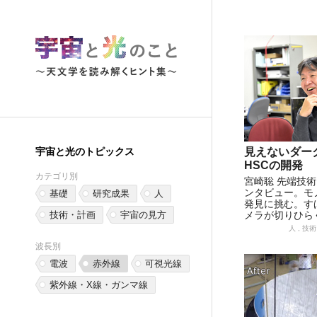
宇宙と光のトピックス
見えないダー
HSCの開発
カテゴリ別
宮崎聡 先端技術
ンタビュー。モ
基礎
研究成果
人
発見に挑む。す
技術・計画
宇宙の見方
メラが切りひら
人 , 技
波長別
電波
赤外線
可視光線
紫外線・X線・ガンマ線