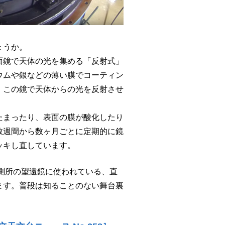
ょうか。
面鏡で天体の光を集める「反射式」
ウムや銀などの薄い膜でコーティン
。この鏡で天体からの光を反射させ
たまったり、表面の膜が酸化したり
数週間から数ヶ月ごとに定期的に鏡
ッキし直しています。
測所の望遠鏡に使われている、直
います。普段は知ることのない舞台裏