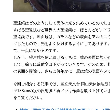
望遠鏡はどのようにして天体の光を集めているのでし
すばる望遠鏡など世界の大望遠鏡は、ほとんどが、凹
望遠鏡です。凹面鏡は、ガラスなどの表面をアルミニ
グしたもので、光をよく反射するようにしてあります
て、一点に集めるのです。
しかし、望遠鏡を使い続けるうちに、鏡の表面に埃が
して、徐々に反射率は下がっていきます。そのため、
の表面を掃除し、さらに何年かに一度は鏡の表面をメ
今回ご紹介する記事では、国立天文台 岡山天体物理観
径188cmの鏡の反射膜の再メッキ作業を取り上げて
をご覧ください。