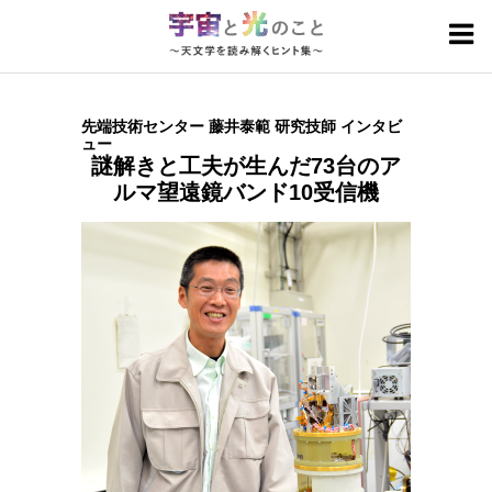
宇宙と光のトピックス
先端技術センター 藤井泰範 研究技師 インタビ
カテゴリ別
基礎
研究成果
人
技術・計画
ュー
宇宙の見方
謎解きと工夫が生んだ73台のア
ルマ望遠鏡バンド10受信機
波長別
電波
赤外線
可視光線
紫外線・X線・ガンマ線
国際光年とは
国立天文台の国際光年
このサイトについて