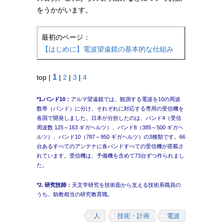
をうかがいます。
最初のページ：
【はじめに】電波望遠鏡の基本的な仕組み
1
top |
|
2
|
3
|
4
*1.バンド10：
アルマ望遠鏡では、観測する電波を10の周波
数帯（バンド）に分け、それぞれに対応する専用の受信機を
各国で開発しました。日本が分担したのは、バンド4（受信
周波数 125～163 ギガヘルツ）、バンド8（385～500 ギガヘ
ルツ）、バンド10（787～950 ギガヘルツ）の3種類です。66
台あるすべてのアンテナに各バンドすべての受信機が搭載さ
れています。受信機は、予備機を含めて73台ずつ作られまし
た。
*2. 研究技師：
天文学研究を技術面から支える技術系職員の
うち、助教相当の研究教育職。
人
技術・計画
電波