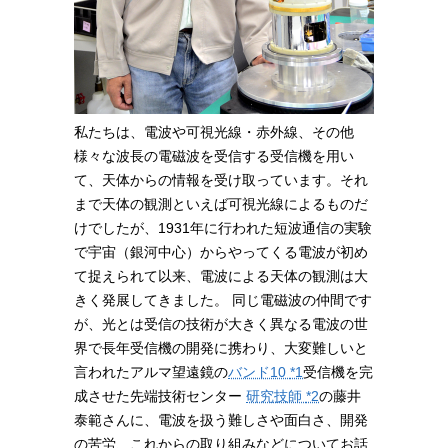
私たちは、電波や可視光線・赤外線、その他
様々な波長の電磁波を受信する受信機を用い
て、天体からの情報を受け取っています。それ
まで天体の観測といえば可視光線によるものだ
けでしたが、1931年に行われた短波通信の実験
で宇宙（銀河中心）からやってくる電波が初め
て捉えられて以来、電波による天体の観測は大
きく発展してきました。 同じ電磁波の仲間です
が、光とは受信の技術が大きく異なる電波の世
界で長年受信機の開発に携わり、大変難しいと
言われたアルマ望遠鏡の
バンド10
*1
受信機を完
成させた先端技術センター
研究技師
*2
の藤井
泰範さんに、電波を扱う難しさや面白さ、開発
の苦労、これからの取り組みなどについてお話