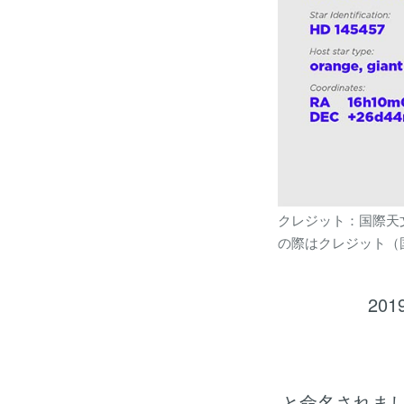
クレジット：国際天
の際はクレジット（
2
と命名されま