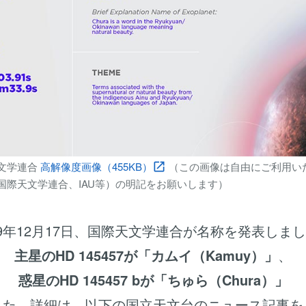
文学連合
高解像度画像（455KB）
（この画像は自由にご利用い
open_in_new
国際天文学連合、IAU等）の明記をお願いします）
019年12月17日、国際天文学連合が名称を発表しま
主星のHD 145457が「カムイ（Kamuy）」
、
惑星のHD 145457 bが「ちゅら（Chura）」
した。詳細は、以下の国立天文台のニュース記事を