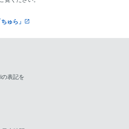
「ちゅら」
open_in_new
iの表記を