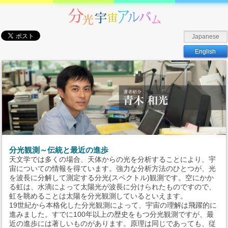
Japanese
English
分光観測～伝統と最近の進歩
天文学では多くの場合、天体からの光を分析することにより、宇
宙についての情報を得ています。強力な分析方法のひとつが、光
を波長に分解して測定する分光(スペクトル)観測です。空にかか
る虹は、水滴によって太陽光が波長に分けられたものですので、
虹を眺めることは太陽を分光観測しているといえます。
19世紀から本格化した分光観測によって、宇宙の理解は飛躍的に
進みました。すでに100年以上の歴史をもつ分光観測ですが、最
近の進歩には著しいものがあります。原理は同じであっても、従