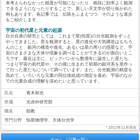
来考えられなかった精度が可能になったり、格段に効率よく観測
できるようになったりすることで、新しい天文学が切り拓かれた
例もあります。各記事では、伝統をふまえつつ、そのような進歩
をご紹介します。
宇宙の初代星と元素の起源
自分自身の研究としては、これまで星(恒星)の分光観測をずっと
やってきました。星を観測すると、星の進化や大気構造はもちろ
んのこと、銀河の構造や進化、あるいは星の周りの惑星など、宇
宙のさまざまな天体や現象を調べることができるのが面白いとこ
ろです。最近は主に、ビッグバンから数億年に誕生した星たち、
つまり宇宙の初代星や、その後に生まれて初期の銀河系を形作っ
て行った星たちについて調べています。また、分光観測の精度を
高めて、いろいろな元素の同位体組成の測定を進め、宇宙のなか
での元素合成の理解を深めたいと思っています。
氏名
青木和光
所属
光赤外研究部
職名
助教
専門分野
恒星物理学、天体分光学
* 2011年11月現在
ホーム（記事一覧）