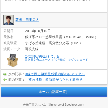
著者：田実晃人
公開日
2013年10月15日
天体名
銀河系ハロー惑星状星雲（M15 K648、BoBn1）
観測装置
すばる望遠鏡 高分散分光器（HDS）
波長データ
可視光線
この記事が掲載されている
国立天文台ニュース（PDF形式）をダウンロード
次の記事：
X線で探る超新星残骸内部のレアメタル
前の記事：
「変わり種」超新星がもたらす新発見
ホーム（記事一覧）
分光宇宙アルバム（Universe of Spectroscopy）