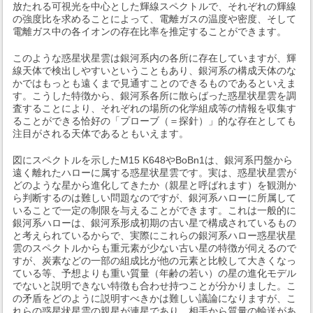
放たれる可視光を中心とした輝線スペクトルで、それぞれの輝線
の強度比を求めることによって、電離ガスの温度や密度、そして
電離ガス中の各イオンの存在比率を推定することができます。
このような惑星状星雲は銀河系内の各所に存在していますが、輝
線天体で検出しやすいということもあり、銀河系の構成天体のな
かではもっとも遠くまで見通すことのできるものであるといえま
す。こうした特徴から、銀河系各所に散らばった惑星状星雲を調
査することにより、それぞれの場所の化学組成等の情報を収集す
ることができる恰好の「プローブ（＝探針）」的な存在としても
注目がされる天体であるともいえます。
図にスペクトルを示したM15 K648やBoBn1は、銀河系円盤から
遠く離れたハローに属する惑星状星雲です。実は、惑星状星雲が
どのような星から進化してきたか（親星と呼ばれます）を観測か
ら判断するのは難しい問題なのですが、銀河系ハローに所属して
いることで一定の制限を与えることができます。これは一般的に
銀河系ハローは、銀河系形成初期の古い星で構成されているもの
と考えられているからで、実際にこれらの銀河系ハロー惑星状星
雲のスペクトルからも重元素が少ない古い星の特徴が伺えるので
すが、炭素などの一部の組成比が他の元素と比較して大きくなっ
ている等、予想よりも重い質量（年齢の若い）の星の進化モデル
でないと説明できない特徴も合わせ持つことが分かりました。こ
の矛盾をどのように説明すべきかは難しい議論になりますが、こ
れらの惑星状星雲の親星が連星であり、相手から質量の輸送があ