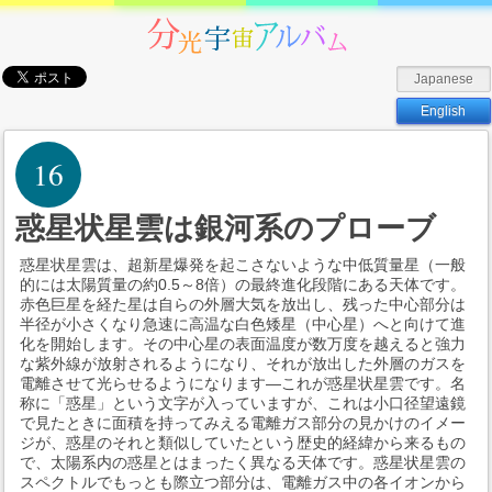
Japanese
English
16
惑星状星雲は銀河系のプローブ
惑星状星雲は、超新星爆発を起こさないような中低質量星（一般
的には太陽質量の約0.5～8倍）の最終進化段階にある天体です。
赤色巨星を経た星は自らの外層大気を放出し、残った中心部分は
半径が小さくなり急速に高温な白色矮星（中心星）へと向けて進
化を開始します。その中心星の表面温度が数万度を越えると強力
な紫外線が放射されるようになり、それが放出した外層のガスを
電離させて光らせるようになります―これが惑星状星雲です。名
称に「惑星」という文字が入っていますが、これは小口径望遠鏡
で見たときに面積を持ってみえる電離ガス部分の見かけのイメー
ジが、惑星のそれと類似していたという歴史的経緯から来るもの
で、太陽系内の惑星とはまったく異なる天体です。惑星状星雲の
スペクトルでもっとも際立つ部分は、電離ガス中の各イオンから