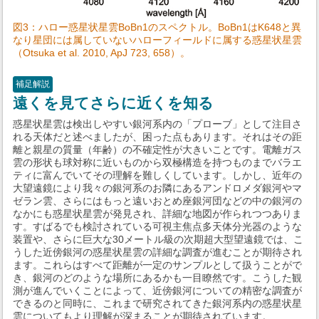
図3：ハロー惑星状星雲BoBn1のスペクトル。BoBn1はK648と異
なり星団には属していないハローフィールドに属する惑星状星雲
（Otsuka et al. 2010, ApJ 723, 658）。
補足解説
遠くを見てさらに近くを知る
惑星状星雲は検出しやすい銀河系内の「プローブ」として注目さ
れる天体だと述べましたが、困った点もあります。それはその距
離と親星の質量（年齢）の不確定性が大きいことです。電離ガス
雲の形状も球対称に近いものから双極構造を持つものまでバラエ
ティに富んでいてその理解を難しくしています。しかし、近年の
大望遠鏡により我々の銀河系のお隣にあるアンドロメダ銀河やマ
ゼラン雲、さらにはもっと遠いおとめ座銀河団などの中の銀河の
なかにも惑星状星雲が発見され、詳細な地図が作られつつありま
す。すばるでも検討されている可視主焦点多天体分光器のような
装置や、さらに巨大な30メートル級の次期超大型望遠鏡では、こ
うした近傍銀河の惑星状星雲の詳細な調査が進むことが期待され
ます。これらはすべて距離が一定のサンプルとして扱うことがで
き、銀河のどのような場所にあるかも一目瞭然です。こうした観
測が進んでいくことによって、近傍銀河についての精密な調査が
できるのと同時に、これまで研究されてきた銀河系内の惑星状星
雲についてもより理解が深まることが期待されています。