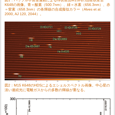
図1：ハッブル宇宙望遠鏡による球状星団M15内の惑星状星雲
K648の画像。青＝酸素（500.7nm）、緑＝水素（656.3nm）、赤
＝窒素（658.3nm）の各輝線の合成擬似カラー（Alves et al.
2000, AJ 120, 2044）。
図2：M15 K648のHDSによるエシェルスペクトル画像。中心星の
淡い連続光に電離ガスからの多数の輝線が重なる。