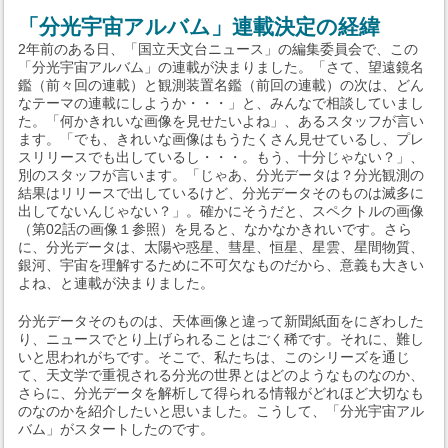
「分光宇宙アルバム」連載決定の経緯
2年前のある日、「国立天文台ニュース」の編集委員会で、この
「分光宇宙アルバム」の連載が決まりました。「さて、望遠鏡名
鑑（前々回の連載）と観測装置名鑑（前回の連載）の次は、どん
なテーマの連載にしようか・・・」と、みんなで相談していまし
た。「何かきれいな画像を見せたいよね」、あるスタッフが言い
ます。「でも、きれいな画像はもうたくさん見せているし、プレ
スリリースでも出しているし・・・。もう、十分じゃない？」、
別のスタッフが言います。「じゃあ、分光データは？分光観測の
結果はリリースで出しているけど、分光データそのものは滅多に
出してないんじゃない？」。確かにそうだと、スペクトルの画像
（第02話の画像１参照）を見ると、なかなかきれいです。さら
に、分光データは、太陽や惑星、彗星、恒星、星雲、星間物質、
銀河、宇宙を理解するために不可欠なものだから、意義も大きい
よね、と連載が決まりました。
分光データそのものは、天体画像と違って新聞紙面をにぎわした
り、ニュースでとり上げられることはごく稀です。それに、難し
いと思われがちです。そこで、私たちは、このシリーズを通じ
て、天文学で重視される分光の世界とはどのようなものなのか、
さらに、分光データを解析して得られる情報がどれほど大切なも
のなのかを紹介したいと思いました。こうして、「分光宇宙アル
バム」がスタートしたのです。