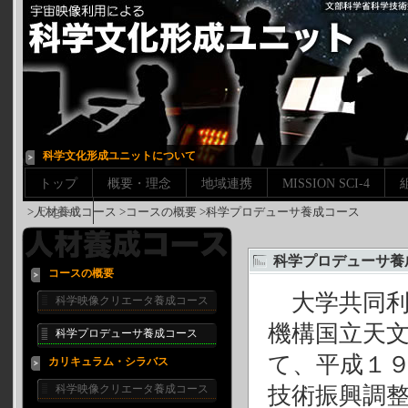
科学文化形成ユニットについて
トップ
概要・理念
地域連携
MISSION SCI-4
>人材養成コース >コースの概要 >科学プロデューサ養成コース
English
科学プロデューサ養
コースの概要
大学共同利
科学映像クリエータ養成コース
機構国立天
科学プロデューサ養成コース
て、平成１
カリキュラム・シラバス
科学映像クリエータ養成コース
技術振興調