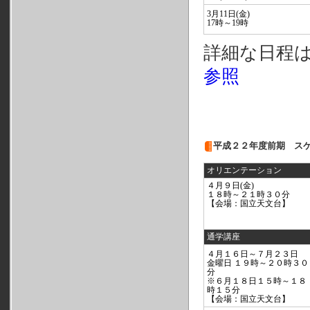
3月11日(金)
17時～19時
詳細な日程
参照
平成２２年度前期 ス
オリエンテーション
４月９日(金)
１８時～２１時３０分
【会場：国立天文台】
通学講座
４月１６日～７月２３日
金曜日 １９時～２０時３０
分
※６月１８日１５時～１８
時１５分
【会場：国立天文台】