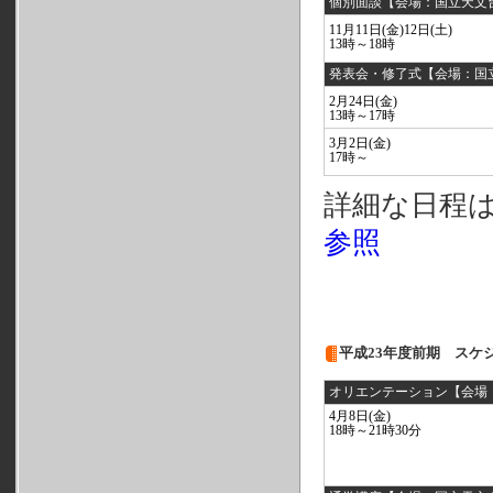
個別面談【会場：国立天文
11月11日(金)12日(土)
13時～18時
発表会・修了式【会場：国
2月24日(金)
13時～17時
3月2日(金)
17時～
詳細な日程
参照
平成23年度前期 スケ
オリエンテーション【会場
4月8日(金)
18時～21時30分