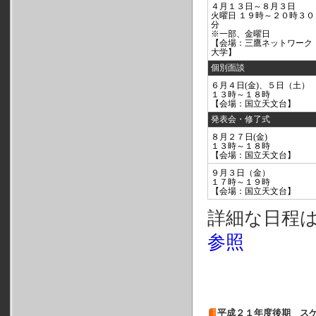
４月１３日～８月３日
火曜日 １９時～２０時３０
分
※一部、金曜日
【会場：三鷹ネットワーク
大学】
個別面談
６月４日(金)、５日（土）
１３時～１８時
【会場：国立天文台】
発表会・修了式
８月２７日(金)
１３時～１８時
【会場：国立天文台】
９月３日（金）
１７時～１９時
【会場：国立天文台】
詳細な日程
参照
平成２１年度後期 ス