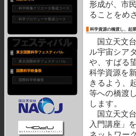
形成が、市
科学映像クリエータ養成コース
ることをめ
科学プロデューサ養成コース
科学資源の橋渡し、起
国立天文台
ル宇宙シア
東京国際科学フェスティバル
や、すばる
東京国際科学フェスティバル
科学資源を
国際科学映像祭
国際科学映像祭
きるよう、
等への橋渡
します。
国立天文台
入門講座」
ネットワー