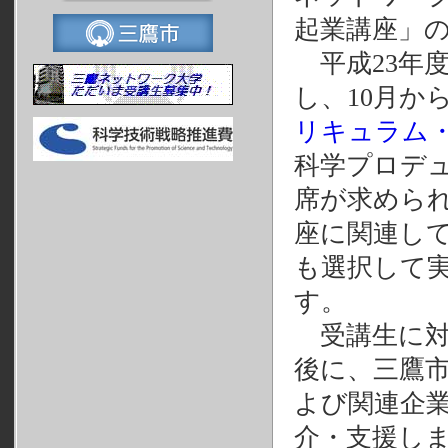
起業講座」
平成23年
し、10月か
リキュラム
科学プロデ
席が求めら
座に関連し
も選択して
す。
受講生に対
後に、三鷹
よび関連企
介・支援し