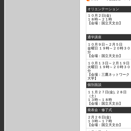
オリエンテーション
１０月２日(金)
１８時～２１時
【会場：国立天文台】
通学講座
１０月９日～２月５日
金曜日 １９時～２０時３０
分
【会場：国立天文台】
１０月１３日～２月１９日
火曜日 １９時～２０時３０
分
【会場：三鷹ネットワーク
大学】
個別面談
１１月２７日(金), ２８日
（土）
１３時～１８時
【会場：国立天文台】
発表会・修了式
２月２６日(金)
１３時～１７時
【会場：国立天文台】