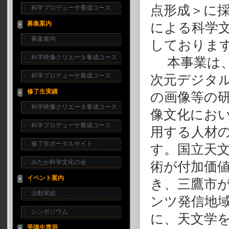
点形成＞に
科学プロデューサ養成コース
募集案内
による科学
募集案内
しておりま
科学映像クリエータ養成コース
本事業は、
科学プロデューサ養成コース
次元デジタ
修了生実績
の画像等の
科学映像クリエータ養成コース
像文化にお
科学プロデューサ養成コース
用する人材
修了生ポータルサイト
す。国立天
みたか科学文化の会
術が付加価
イベント案内
き、三鷹市
活動実績
ンツ発信地
シンポジウム
に、天文学
受講生専用