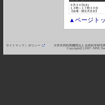
９月３０日(火)
１３時～１７時３０分
【会場：国立天文台】
▲ページト
サイトマップ
｜
ポリシー
大学共同利用機関法人 自然科学研究機
Copyright(C) 2007- NINS, Nati