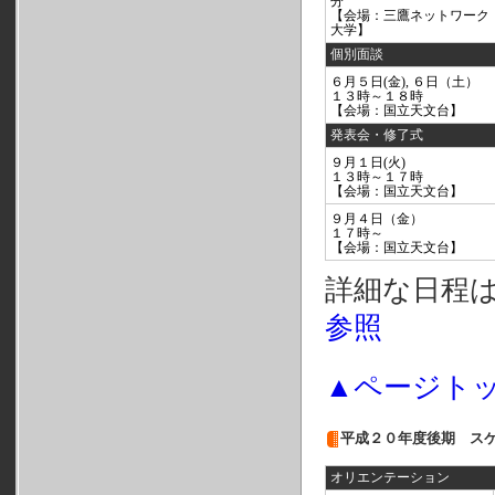
分
【会場：三鷹ネットワーク
大学】
個別面談
６月５日(金), ６日（土）
１３時～１８時
【会場：国立天文台】
発表会・修了式
９月１日(火)
１３時～１７時
【会場：国立天文台】
９月４日（金）
１７時～
【会場：国立天文台】
詳細な日程
参照
▲ページト
平成２０年度後期 ス
オリエンテーション