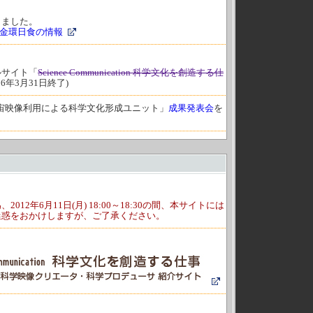
しました。
1日金環日食の情報
ルサイト「
Science Communication 科学文化を創造する仕
6年3月31日終了)
に「宇宙映像利用による科学文化形成ユニット」
成果発表会
を
12年6月11日(月) 18:00～18:30の間、本サイトには
迷惑をおかけしますが、ご了承ください。