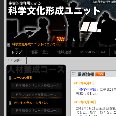
科学文化形成ユニットについて
トップ
概要・理念
地域連携
MISSION SCI-4
>トップ
English
最新情報
コースの概要
2012年6月8日
科学映像クリエータ養成コース
「
修了生実績
」に平成23
掲載しました。
科学プロデューサ養成コース
2012年3月18日
カリキュラム・シラバス
2012年5月21日金環
科学映像クリエータ養成コース
ました。是非、様々なと