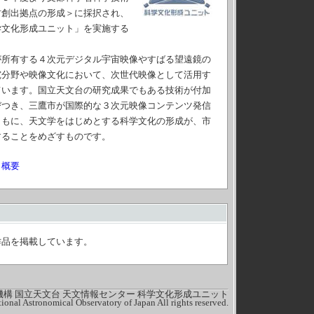
材創出拠点の形成＞に採択され、
学文化形成ユニット」を実施する
所有する４次元デジタル宇宙映像やすばる望遠鏡の
究分野や映像文化において、次世代映像として活用す
ています。国立天文台の研究成果でもある技術が付加
びつき、三鷹市が国際的な３次元映像コンテンツ発信
ともに、天文学をはじめとする科学文化の形成が、市
することをめざすものです。
・概要
作品を掲載しています。
構 国立天文台 天文情報センター 科学文化形成ユニット
onal Astronomical Observatory of Japan All rights reserved.