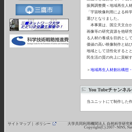
振興調整費＜地域再生人
「宇宙映像利用による科
運びとなりました。
本事業は、国立天文台が
画像等の研究資源を他研
る人材の養成を目的とし
価値の高い映像制作と結
地域として活性化すると
民生活の質の向上に貢献
＞
地域再生人材創出構想
You Tubeチャンネル
当ユニットにて制作した
サイトマップ
｜
ポリシー
大学共同利用機関法人 自然科学研究機
Copyright(C) 2007- NINS, Nati