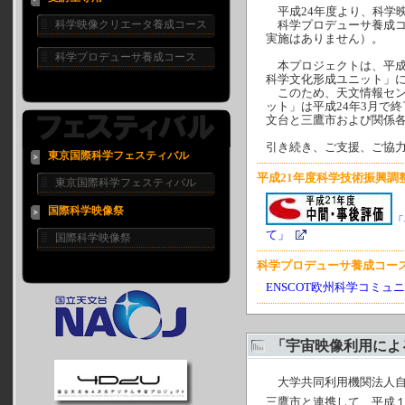
平成24年度より、科学
科学映像クリエータ養成コース
科学プロデューサ養成コ
実施はありません）。
科学プロデューサ養成コース
本プロジェクトは、平成
科学文化形成ユニット」に
このため、天文情報セン
ット」は平成24年3月で
文台と三鷹市および関係
引き続き、ご支援、ご協
東京国際科学フェスティバル
平成21年度科学技術振興調
東京国際科学フェスティバル
国際科学映像祭
「
て」
国際科学映像祭
科学プロデューサ養成コー
ENSCOT欧州科学コミュ
「宇宙映像利用によ
大学共同利用機関法人自
三鷹市と連携して、平成