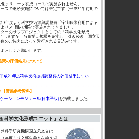
映像クリエータ養成コースは実施されません。
ースの継続実施については未定です（平成24年前期の
19年度より科学技術振興調整費「宇宙映像利用による
より5年間の期限で実施されてきました。
ターのサブプロジェクトとしての「科学文化形成ユニ
終了しますが、当事業は規模を縮小し、引き続き、国立天
各位のご協力によって遂行される見込みです。
力よろしくお願いします。
整費の評価結果について
平成21年度科学技術振興調整費の評価結果につい
ス【講義参考資料】
ニケーションモジュール(日本語版)
を掲載しました。
る科学文化形成ユニット」とは
然科学研究機構国立天文台は、
１９年度より文部科学省科学技術