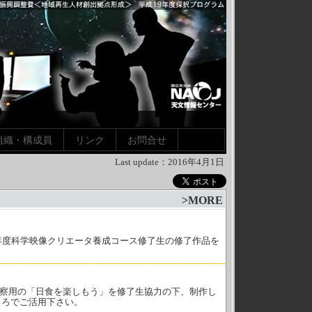
組織・構成員
リンク
お問合せ
Last update：
2016年4月1日
>
MORE
年度科学映像クリエータ養成コース修了生の修了作品を
日食観察用の「日食を楽しもう」を修了生協力の下、制作し
ころでご活用下さい。