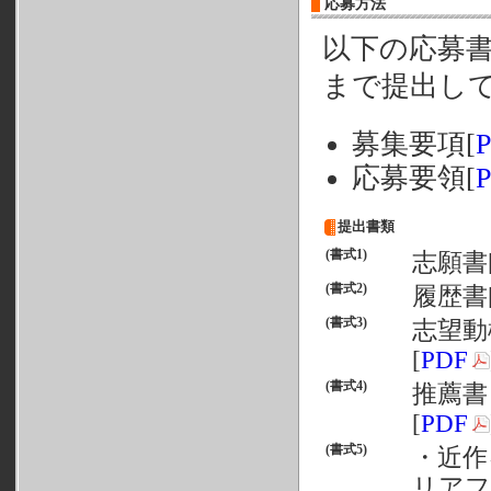
応募方法
以下の応募
まで提出し
募集要項[
応募要領[
提出書類
(書式1)
志願書
(書式2)
履歴書
(書式3)
志望動
[
PDF
(書式4)
推薦書【
[
PDF
(書式5)
・近作
リアフ