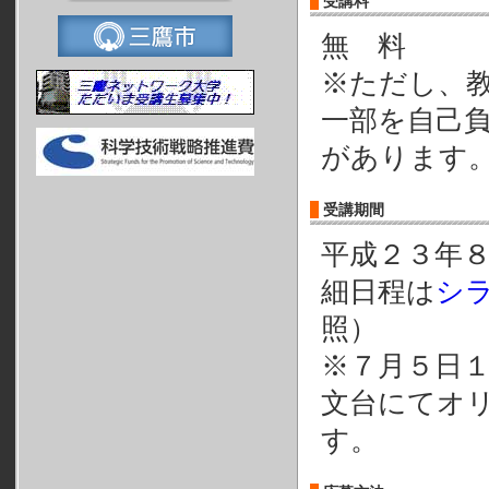
受講料
無 料
※ただし、
一部を自己
があります
受講期間
平成２３年
細日程は
シ
照）
※７月５日
文台にてオ
す。