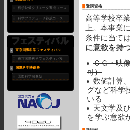
受講資格
科学映像クリエータ養成コース
高等学校卒
科学プロデューサ養成コース
上。本事業
条件に当て
に意欲を持
東京国際科学フェスティバル
東京国際科学フェスティバル
ＣＧ・映
国際科学映像祭
可）
国際科学映像祭
数値計算
グなど科学
いる
天文学及
を学ぶ意欲