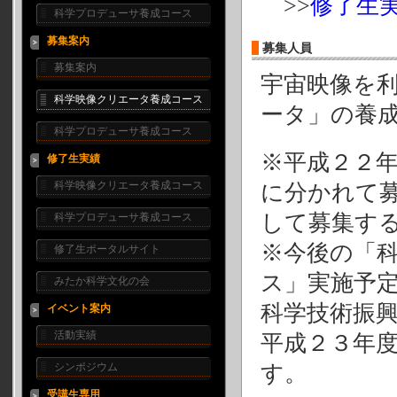
>>
修了生
科学プロデューサ養成コース
募集案内
募集人員
募集案内
宇宙映像を
科学映像クリエータ養成コース
ータ」の養
科学プロデューサ養成コース
※平成２２
修了生実績
科学映像クリエータ養成コース
に分かれて
して募集す
科学プロデューサ養成コース
※今後の「
修了生ポータルサイト
ス」実施予
みたか科学文化の会
科学技術振
イベント案内
活動実績
平成２３年
シンポジウム
す。
受講生専用