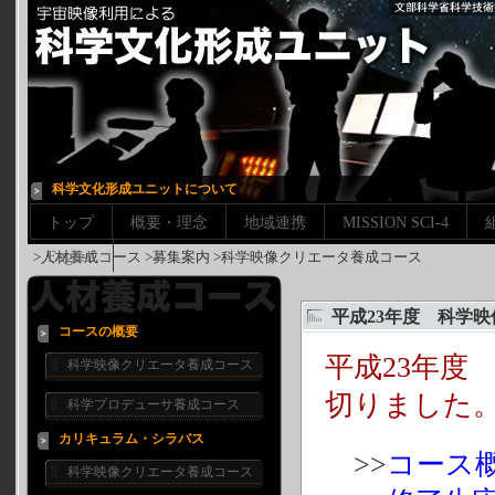
科学文化形成ユニットについて
トップ
概要・理念
地域連携
MISSION SCI-4
>人材養成コース >募集案内 >科学映像クリエータ養成コース
English
平成23年度 科学
コースの概要
平成23年度
科学映像クリエータ養成コース
切りました
科学プロデューサ養成コース
カリキュラム・シラバス
>>
コース
科学映像クリエータ養成コース