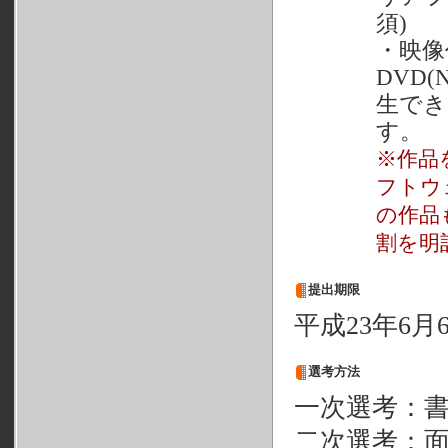
須)
・映像
DVD
生でき
す。
※作品
フトウ
の作品
割を明
提出期限
平成23年6月
選考方法
一次選考：
二次選考：