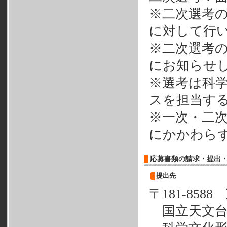
※二次選考
に対して行
※二次選考
にお知らせ
※選考は科
スを担当す
※一次・二
にかかわら
応募書類の請求・提出
提出先
〒181-858
国立天文台