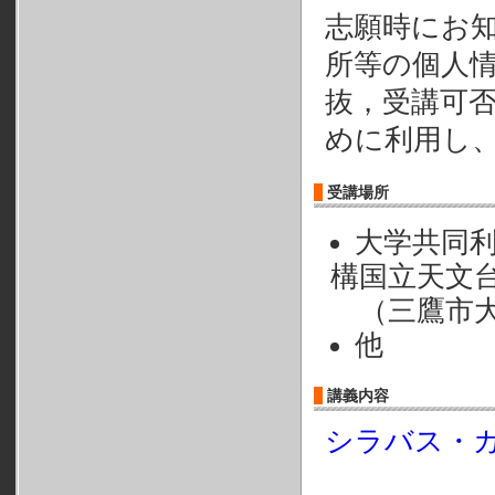
志願時にお
所等の個人
抜，受講可
めに利用し
受講場所
大学共同
構国立天文
（三鷹市大
他
講義内容
シラバス・