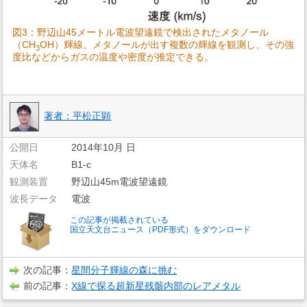
図3：野辺山45メートル電波望遠鏡で検出されたメタノール
（CH
OH）輝線。メタノールが出す複数の輝線を観測し、その強
3
度比などからガスの温度や密度が推定できる。
著者：平松正顕
公開日
2014年10月 日
天体名
B1-c
観測装置
野辺山45m電波望遠鏡
波長データ
電波
この記事が掲載されている
国立天文台ニュース（PDF形式）をダウンロード
次の記事：
星間分子輝線の森に挑む
前の記事：
X線で探る超新星残骸内部のレアメタル