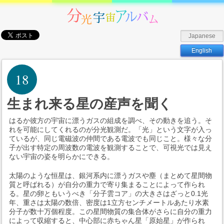
Japanese
English
18
生まれ来る星の産声を聞く
はるか彼方の宇宙に漂うガスの組成を調べ、その動きを追う。そ
れを可能にしてくれるのが分光観測だ。「光」という文字が入っ
ているが、同じ電磁波の仲間である電波でも同じこと。様々な分
子が出す特定の周波数の電波を観測することで、可視光では見え
ない宇宙の姿を明らかにできる。
太陽のような恒星は、銀河系内に漂うガスや塵（まとめて星間物
質と呼ばれる）が自分の重力で寄り集まることによって作られ
る。星の卵ともいうべき「分子雲コア」の大きさはざっと0.1光
年、重さは太陽の数倍、密度は1立方センチメートルあたり水素
分子が数十万個程度。この星間物質の集合体がさらに自分の重力
によって収縮すると、中心部に赤ちゃん星「原始星」が作られ