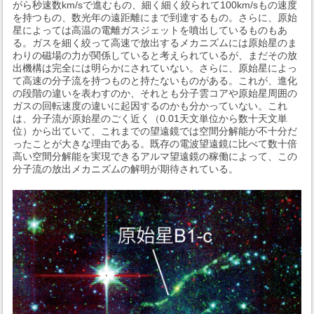
がら秒速数km/sで進むもの、細く細く絞られて100km/sもの速度
を持つもの、数光年の遠距離にまで到達するもの。さらに、原始
星によっては高温の電離ガスジェットを噴出しているものもあ
る。ガスを細く絞って高速で放出するメカニズムには原始星のま
わりの磁場の力が関係していると考えられているが、まだその放
出機構は完全には明らかにされていない。さらに、原始星によっ
て高速の分子流を持つものと持たないものがある。これが、進化
の段階の違いを表わすのか、それとも分子雲コアや原始星周囲の
ガスの回転速度の違いに起因するのかも分かっていない。これ
は、分子流が原始星のごく近く（0.01天文単位から数十天文単
位）から出ていて、これまでの望遠鏡では空間分解能が不十分だ
ったことが大きな理由である。既存の電波望遠鏡に比べて数十倍
高い空間分解能を実現できるアルマ望遠鏡の稼働によって、この
分子流の放出メカニズムの解明が期待されている。