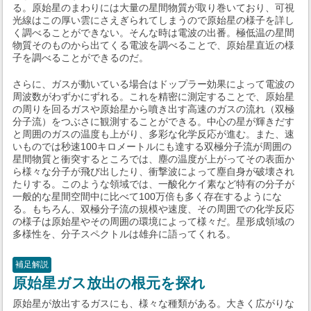
る。原始星のまわりには大量の星間物質が取り巻いており、可視
光線はこの厚い雲にさえぎられてしまうので原始星の様子を詳し
く調べることができない。そんな時は電波の出番。極低温の星間
物質そのものから出てくる電波を調べることで、原始星直近の様
子を調べることができるのだ。
さらに、ガスが動いている場合はドップラー効果によって電波の
周波数がわずかにずれる。これを精密に測定することで、原始星
の周りを回るガスや原始星から噴き出す高速のガスの流れ（双極
分子流）をつぶさに観測することができる。中心の星が輝きだす
と周囲のガスの温度も上がり、多彩な化学反応が進む。また、速
いものでは秒速100キロメートルにも達する双極分子流が周囲の
星間物質と衝突するところでは、塵の温度が上がってその表面か
ら様々な分子が飛び出したり、衝撃波によって塵自身が破壊され
たりする。このような領域では、一酸化ケイ素など特有の分子が
一般的な星間空間中に比べて100万倍も多く存在するようにな
る。もちろん、双極分子流の規模や速度、その周囲での化学反応
の様子は原始星やその周囲の環境によって様々だ。星形成領域の
多様性を、分子スペクトルは雄弁に語ってくれる。
補足解説
原始星ガス放出の根元を探れ
原始星が放出するガスにも、様々な種類がある。大きく広がりな