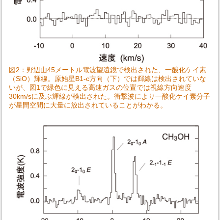
図2：野辺山45メートル電波望遠鏡で検出された、一酸化ケイ素
（SiO）輝線。原始星B1-c方向（下）では輝線は検出されていな
いが、図1で緑色に見える高速ガスの位置では視線方向速度
30km/sに及ぶ輝線が検出された。衝撃波により一酸化ケイ素分子
が星間空間に大量に放出されていることがわかる。