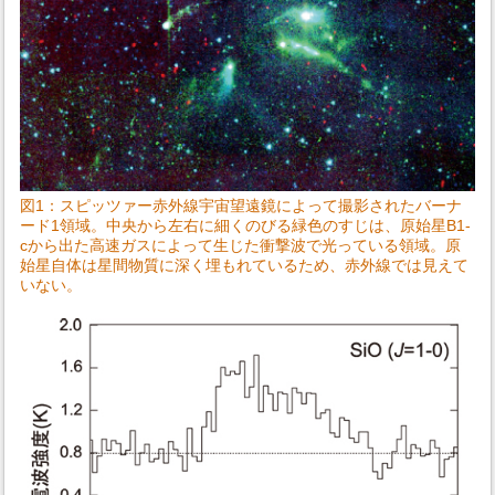
図1：スピッツァー赤外線宇宙望遠鏡によって撮影されたバーナ
ード1領域。中央から左右に細くのびる緑色のすじは、原始星B1-
cから出た高速ガスによって生じた衝撃波で光っている領域。原
始星自体は星間物質に深く埋もれているため、赤外線では見えて
いない。